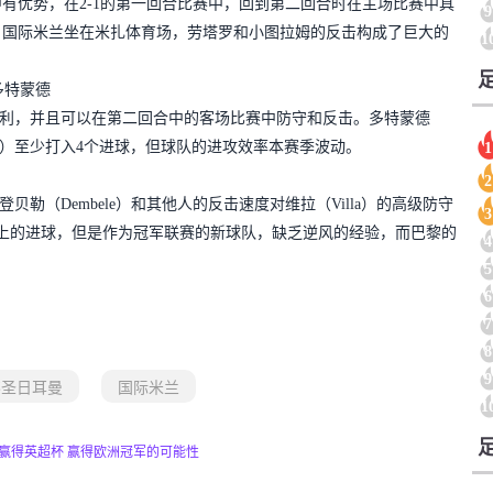
合比赛中有优势，在2-1的第一回合比赛中，回到第二回合时在主场比赛中具
9
，国际米兰坐在米扎体育场，劳塔罗和小图拉姆的反击构成了巨大的
1
多特蒙德
胜利，并且可以在第二回合中的客场比赛中防守和反击。多特蒙德
halon）至少打入4个进球，但球队的进攻效率本赛季波动。
1
2
贝勒（Dembele）和其他人的反击速度对维拉（Villa）的高级防守
3
上的进球，但是作为冠军联赛的新球队，缺乏逆风的经验，而巴黎的
4
5
6
7
8
9
黎圣日耳曼
国际米兰
1
赢得英超杯 赢得欧洲冠军的可能性