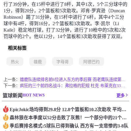
行了39分钟，在15杆中进行了8杆，其中1次，5个三分球中的
1分，得到20分，2个篮板和5次助攻。邓肯·罗宾逊（Duncan
Robinson）踢了31分钟，在15杆中进行了6杆，其中4个三分
球中有4杆，得到16分，2个篮板和3次助攻。李·凯尔（Li
Kaile）稳定地打球，打了32分钟，进行了10枪中的5次和2次
罚球中的2个。他以12分，14个篮板和3次助攻获得了双双。
相关标签
热火
雄鹿
字母哥
阿德巴约
上一条：
雄鹿队连续排名前6位进入东方的季后赛 而老鹰队连续第四年在季后赛中踢球
下一条：
疯狂的三个前四名战斗：弗拉格的犯规 杜克·布莱克在33秒的惊喜中出现了
HOT NEWS
篮球新闻
更多
Epic️Jokic场均得到29.8分 12.8个篮板和10.2次助攻 平均三双很容易吗？
1
森林狼在本季度以52分击败了灰熊！一个部分中的21个中有18个！骑着摇头丸的战士第六 湖船不舒服
2
季后赛排名模式:5球队已得到确认 西方有一支悲惨的3-8队
3