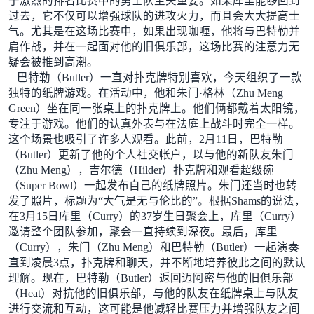
于激烈的排名比赛中的勇士队至关重要。如果库里能够回到
过去，它不仅可以增强球队的进攻火力，而且会大大提高士
气。尤其是在这场比赛中，如果出现咖喱，他将与巴特勒并
肩作战，并在一起面对他的旧俱乐部，这场比赛的注意力无
疑会被推到高潮。
巴特勒（Butler）一直对扑克牌特别喜欢，今天组织了一款
独特的纸牌游戏。在活动中，他和朱门·格林（Zhu Meng
Green）坐在同一张桌上的扑克牌上。他们俩都戴着太阳镜，
专注于游戏。他们的认真外表与在法庭上战斗时完全一样。
这个场景也吸引了许多人观看。此前，2月11日，巴特勒
（Butler）更新了他的个人社交帐户，以与他的新队友朱门
（Zhu Meng），吉尔德（Hilder）扑克牌和观看超级碗
（Super Bowl）一起发布自己的纸牌照片。朱门还当时也转
发了照片，标题为“大气是无与伦比的”。根据Shams的说法，
在3月15日库里（Curry）的37岁生日聚会上，库里（Curry）
邀请整个团队参加，聚会一直持续到深夜。最后，库里
（Curry），朱门（Zhu Meng）和巴特勒（Butler）一起演奏
直到凌晨3点，扑克牌和聊天，并不断地培养彼此之间的默认
理解。现在，巴特勒（Butler）返回迈阿密与他的旧俱乐部
（Heat）对抗他的旧俱乐部，与他的队友在纸牌桌上与队友
进行交流和互动，这可能是他减轻比赛压力并增强队友之间