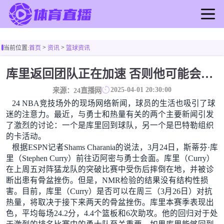
首页
>
>
当前位置:
首页
资讯
篮球资讯
足球直播
篮球直播
库里返回团队正在加速 否则他可能会在下一天回到场地！巴特勒迈阿密的纸牌游戏引起了人们的关注
足球录像
2025-04-01 20:30:00
来源：24直播网
篮球录像
24 NBA竞技场外的现场网络新闻，球员的生活也吸引了球
足球新闻
迷的注意力。最近，与勇士和热量有关的两个主要新闻引发
了激烈的讨论：一个是库里回到球队，另一个是巴特勒组织
篮球新闻
的卡活动。
根据ESPN记者Shams Charania的说法，3月24日，斯蒂芬·库
里（Stephen Curry）前往迈阿密与勇士会面。库里（Curry）
在上周五对阵猛龙队的突破比赛中受伤后摔倒在地，并被诊
断出患有骨盆挫伤。但是，NMR检验的结果没有结构性损
害。目前，库里（Curry）是否可以在周三（3月26日）对抗
热量，将取决于接下来两天的骨盆挫伤。库里本赛季表现出
色，平均每场24.2分，4.4个篮板和6次助攻。他的回归对于处