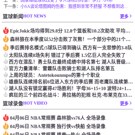
下一条：
小SA谈论塔图姆的伤害：我感到非常不舒服 不想看到这些我向他道歉
HOT NEWS
篮球新闻
更多
Epic️Jokic场均得到29.8分 12.8个篮板和10.2次助攻 平均三双很容易吗？
1
森林狼在本季度以52分击败了灰熊！一个部分中的21个中有18个！骑着摇头丸的战士第六 湖船不舒服
2
季后赛排名模式:5球队已得到确认 西方有一支悲惨的3-8队
3
4
太阳队连续8场失利 错过了季后赛 1.5亿巨人完全失败了
5
西方在混乱！勇士队在最终成绩中排名第七 湖人队晋级季后赛 火箭向快船送了礼物
6
官方力量清单：雷霆队击败骑士和湖人队排名第五
7
上周的球员：Antetokounmpo的第十个职业
8
雄鹿队连续排名前6位进入东方的季后赛 而老鹰队连续第四年在季后赛中踢球
9
湖人队没有锁定赢得47场胜利！字母36+15+10 波特24+12+8 42胜利以锁定季后赛
10
疯狂的三个前四名战斗：弗拉格的犯规 杜克·布莱克在33秒的惊喜中出现了
HOT VIDEO
篮球录像
更多
04月06日 NBA常规赛 森林狼vs76人 全场录像
1
04月06日 NBA常规赛 独行侠vs快船 全场录像
2
04月06日 NBA常规赛 雄鹿vs热火 全场录像