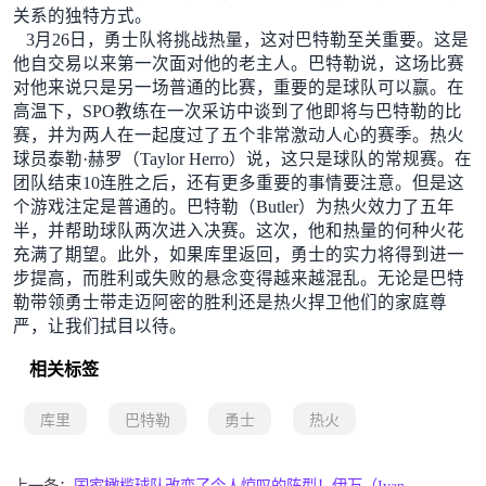
关系的独特方式。
3月26日，勇士队将挑战热量，这对巴特勒至关重要。这是
他自交易以来第一次面对他的老主人。巴特勒说，这场比赛
对他来说只是另一场普通的比赛，重要的是球队可以赢。在
高温下，SPO教练在一次采访中谈到了他即将与巴特勒的比
赛，并为两人在一起度过了五个非常激动人心的赛季。热火
球员泰勒·赫罗（Taylor Herro）说，这只是球队的常规赛。在
团队结束10连胜之后，还有更多重要的事情要注意。但是这
个游戏注定是普通的。巴特勒（Butler）为热火效力了五年
半，并帮助球队两次进入决赛。这次，他和热量的何种火花
充满了期望。此外，如果库里返回，勇士的实力将得到进一
步提高，而胜利或失败的悬念变得越来越混乱。无论是巴特
勒带领勇士带走迈阿密的胜利还是热火捍卫他们的家庭尊
严，让我们拭目以待。
相关标签
库里
巴特勒
勇士
热火
上一条：
国家橄榄球队改变了令人惊叹的阵型！伊万（Ivan