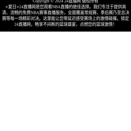
Copyright © 2024 24直播网 版权所有
⭐️夏日⭐24直播网是您观看NBA直播的绝佳选择。我们专注于提供高
清、流畅的免费NBA赛事直播服务，全面覆盖常规赛、季后赛乃至总决
赛等每一场精彩对决。这里能让您零延迟感受赛场上的激情碰撞。锁定
24直播网，畅享不间断的篮球盛宴，点燃您的篮球激情！