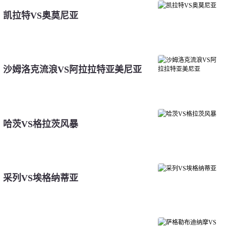
凯拉特VS奥莫尼亚
沙姆洛克流浪VS阿拉拉特亚美尼亚
哈茨VS格拉茨风暴
采列VS埃格纳蒂亚