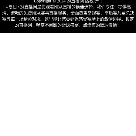
Copyright © 2024 24直播网 版权所有
⭐️夏日⭐24直播网是您观看NBA直播的绝佳选择。我们专注于提供高
清、流畅的免费NBA赛事直播服务，全面覆盖常规赛、季后赛乃至总决
赛等每一场精彩对决。这里能让您零延迟感受赛场上的激情碰撞。锁定
24直播网，畅享不间断的篮球盛宴，点燃您的篮球激情！